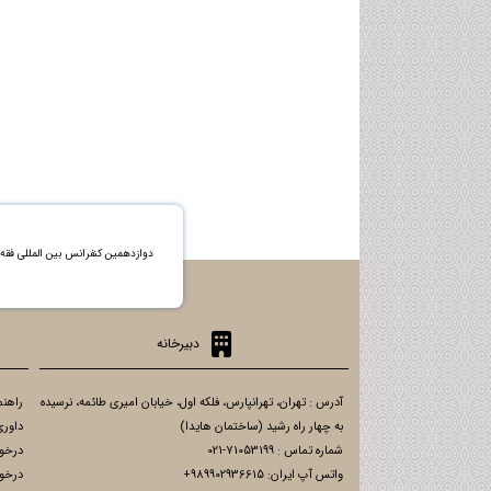
دوازدهمین کنفرانس بین المللی فق
دبیرخانه
آدرس : تهران، تهرانپارس، فلکه اول، خیابان امیری طائمه، نرسیده
راهنم
به چهار راه رشید (ساختمان هایدا)
داوری
شماره تماس : 71053199-021
درخو
واتس آپ ایران: 989902936615+
درخو