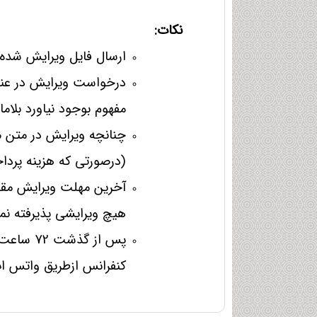
نکات:
ارسال فایل ویرایش شده 
درخواست ویرایش در عنوا
مفهوم بوجود نیاورد بلام
چنانچه ویرایش در متن مق
(درصورتی که هزینه پردا
آخرین مهلت ویرایش مقال
هیچ ویرایشی پذیرفته نم
پس از گذ
کنفرانس ازطریق واتس اپ باشماره 902936615