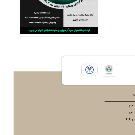
ت
63
87
414,71