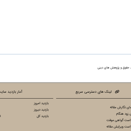
ه، حقوق و پژوهش های دینی
لینک های دسترسی سریع
آمار بازدید سای
بازدید امروز
ای نگارش مقاله
بازدید دیروز
 زود هنگام
بازدید کل
1
است گواهی موقت
است ویرایش مقاله