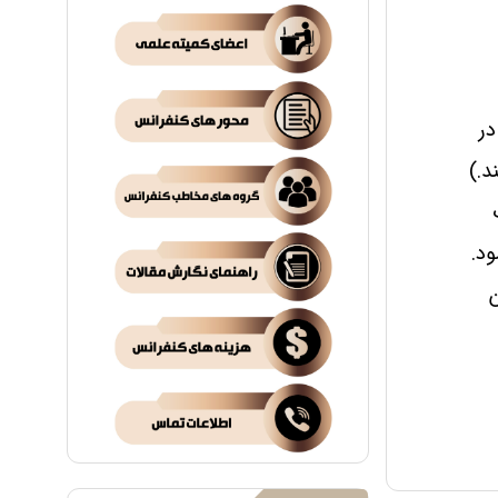
در
د.)
ود.