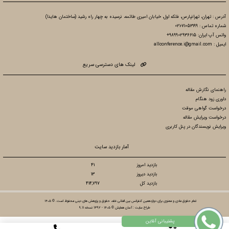
آدرس : تهران، تهرانپارس، فلکه اول، خیابان امیری طائمه، نرسیده به چهار راه رشید (ساختمان هایدا)
شماره تماس : 71053199-021
واتس آپ ایران: 989902936615+
ایمیل : allconference.i@gmail.com
لینک های دسترسی سریع
راهنمای نگارش مقاله
داوری زود هنگام
درخواست گواهی موقت
درخواست ویرایش مقاله
ویرایش نویسندگان در پنل کاربری
آمار بازدید سایت
بازدید امروز
41
بازدید دیروز
13
بازدید کل
414,797
تمام حقوق مادی و معنوی برای دوازدهمین کنفرانس بین المللی فقه، حقوق و پژوهش های دینی محفوظ است. © ۱۴۰۵
طراح سایت :
آسان همایش
© ۱۴۰۵ - 1392 نسخه 9.11