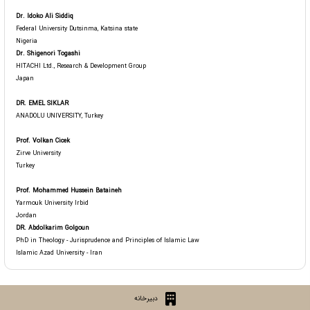
Dr. Idoko Ali Siddiq
Federal University Dutsinma, Katsina state
Nigeria
Dr. Shigenori Togashi
HITACHI Ltd., Research & Development Group
Japan
DR. EMEL SIKLAR
ANADOLU UNIVERSITY, Turkey
Prof. Volkan Cicek
Zirve University
Turkey
Prof. Mohammed Hussein Bataineh
Yarmouk University Irbid
Jordan
DR. Abdolkarim Golgoun
PhD in Theology - Jurisprudence and Principles of Islamic Law
Islamic Azad University - Iran
دبیرخانه