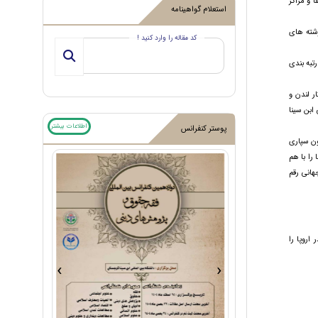
 و مراکز
استعلام گواهینامه
شته های
کد مقاله را وارد کنید !
تبه بندی
 لندن و
ابن سینا
اطلاعات بیشتر
پوستر کنفرانس
ون سپاری
را با هم
هانی رقم
ال در اروپا را
›
‹