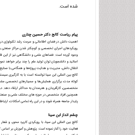
شده است.
پیام ریاست کالج دکتر حسین چناری
اهمیت دانش در فضای اطلاعاتی و سرعت رشد تکنولوژی در ف
رویکردهای اجرای تخصصی و کوچکتر شدن مراکز صنعتی و خدما
وجود آورده است. فضاهای علمی و دانشگاهی نیز از این قا
اساتید و دانشجویان توان تولید علم را چند برابر خواهد نمو
انتقال دانش، مدیریت و هدایت پروژه‌ها و همگامی با صنایع
کالج بین المللی ابن سینا توانسته است با به کارگیری سیس
کوتاه مدت، برگزاری همایش‌ها و سمینارهای تخصصی مشترک
متخصصین، کارآفرینان و هنرمندان به حداکثر ارتقاء دهد. در
همچنین افراد متخصص در حوزه های مختلف علمی و صنعتی دعو
پایدار جامعه همراه شوند و در این راه تمامی امکانات، ارتب
چشم انداز ابن سینا
کالج بین المللی ابن سینا، با رویکردی کاربرد محور، و ش
فعالیت خود را آغاز نموده است. پژوهش و آموزش بر اساس کا