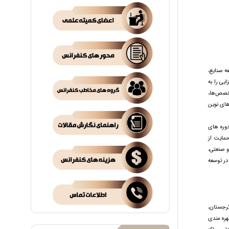
ه صنایع،
یی را به
تخصص‌ها،
های نوین
دوره های
حمایت از
و صنعتی،
در توسعه
گرجستان،
هره مندی