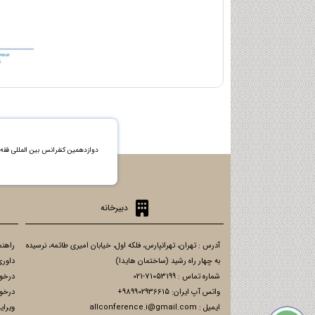
دوازدهمین کنفرانس بین المللی فق
دبیرخانه
آدرس : تهران، تهرانپارس، فلکه اول، خیابان امیری طائمه، نرسیده
راهنم
به چهار راه رشید (ساختمان هایدا)
داوری
شماره تماس : 71053199-021
درخو
واتس آپ ایران: 989902936615+
درخو
ایمیل : allconference.i@gmail.com
ویرای