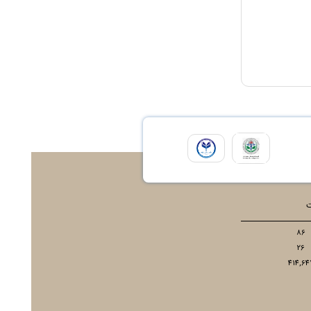
ت
86
26
414,64