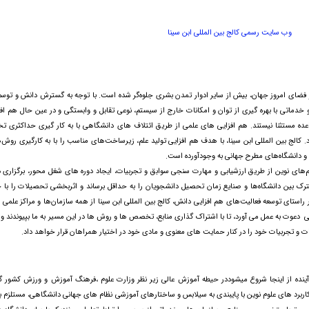
وب سایت رسمی کالج بین المللی ابن سینا
ضای امروز جهان، بیش از سایر ادوار تمدن بشری جلوه‌گر شده است. با توجه به گسترش دانش و توسع
تی با بهره گیری از توان و امکانات خارج از سیستم، نوعی تقابل و وابستگی و در عین حال هم افزا
عده مستثنا نیستند. هم افزایی های علمی از طریق ائتلاف های دانشگاهی با به کار گیری حداکثری 
د. کالج بین المللی ابن سینا، با هدف هم افزایی تولید علم، زیرساخت‌های مناسب را با به کارگیری روش‌
 و دانشگاه‌های مطرح جهانی به وجودآورده است.
تم‌های نوین از طریق ارزشیابی و مهارت سنجی سوابق و تجربیات، ایجاد دوره های شغل محور، برگزاری 
 بین دانشگاه‌ها و صنایع زمان تحصیل دانشجویان را به حداقل برساند و اثربخشی تحصیلات را با 
 راستای توسعه فعالیت‌های هم افزایی دانش، کالج بین المللی ابن سینا از همه سازمان‌ها و مراکز علمی 
ت به عمل می آورد، تا با اشتراک گذاری منابع، تخصص ها و روش ها در این مسیر به ما بپیوندند و 
اطات و تجربیات خود را در کنار حمایت های معنوی و مادی خود در اختیار همراهان قرار خواهد داد.
عار آینده از اینجا شروع میشوددر حیطه آموزش عالی زیر نظر وزارت علوم ،فرهنگ آموزش و ورزش کشور 
ربرد های علوم نوین با پایبندی به سیلابس و ساختارهای آموزشی نظام های جهانی دانشگاهی، مستلزم ب