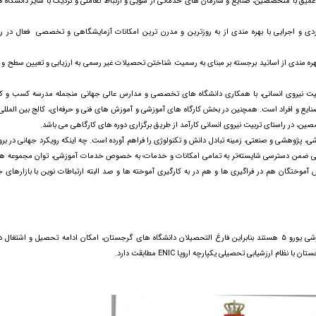
میق با متخصصین، صنایع و سازمان های خدماتی از سویی و ارتباط تعاملی و نزدیک با سایر دانشگاه ها
 و اجرایی با بهره مندی از به روزترین و مدرن ترین امکانات آزمایشگاهی و تخصصی فعال در ر
ندی از اساتید برجسته بر مبنای به رسمیت شناختن تحصیلات غیر رسمی به ارزیابی و تعیین سطح و ر
بیت نیروی انسانی، با همکاری دانشگاه های تخصصی و مدارس عالی جهانی منجمله مدرسه کسب و کار
ایع و افراد است. همچنین در بخش کارگاه های آموزشی و آموزش های فنی و حرفه‌ای، کالج بین المللی 
ین، در راستای تربیت نیروی انسانی کارآمد از طریق برگزاری دوره های کارگاهی می باشد.
موزشی، پژوهشی و صنعتی، زمینه تبادل دانش و تکنولوژی را فراهم آورده است. چه اینکه رویکرد جهانی در بر
هانی ضمن دسترسی شایسته‌تر به تمامی امکانات و خدمات؛ به خصوص خدمات آموزشی، توان مجموعه ها 
نش آموختگان هم در فراگیری ها و هم در به کارگیری آموخته ها و صد البته ارتباطات نوین با بازارهای ج
دانشگاه های گرجستان، ملزم به رعایت استانداردهای آموزشی یورو ۵ هستند بنابراین فارغ التحصیلان دانشگاه های گرجستان، امکان ادامه تحصیل و اشتغ
 ارزشیابی تحصیلی یکپارچه اروپا ENIC مطابقت دارد.